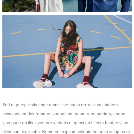
Sed ut perspiciatis unde omnis iste natus error sit voluptatem
accusantium doloremque laudantium, totam rem aperiam, eaque
ipsa quae ab illo inventore veritatis et quasi architecto beatae vitae
dicta sunt explicabo. Nemo enim ipsam voluptatem quia voluptas sit